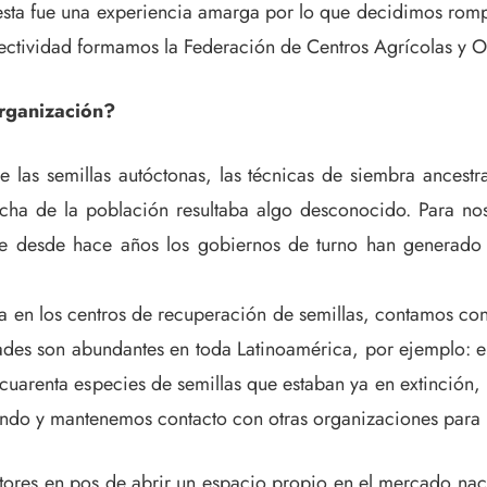
esta fue una experiencia amarga por lo que decidimos romp
lectividad formamos la Federación de Centros Agrícolas y O
rganización?
las semillas autóctonas, las técnicas de siembra ancestra
a de la población resultaba algo desconocido. Para nosot
ue desde hace años los gobiernos de turno han generado 
za en los centros de recuperación de semillas, contamos co
des son abundantes en toda Latinoamérica, por ejemplo: el 
arenta especies de semillas que estaban ya en extinción, 
endo y mantenemos contacto con otras organizaciones para p
s en pos de abrir un espacio propio en el mercado nacion