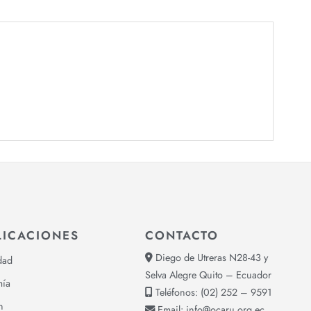
LICACIONES
CONTACTO
Diego de Utreras N28-43 y
dad
Selva Alegre Quito – Ecuador
ía
Teléfonos:
(02) 252 – 9591
n
Email:
info@ocaru.org.ec