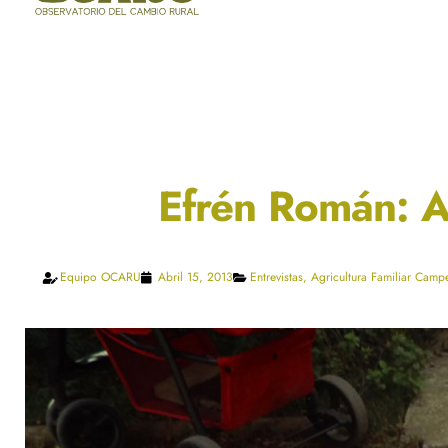
Efrén Román: A
Equipo OCARU
Abril 15, 2013
Entrevistas
,
Agricultura Familiar Camp