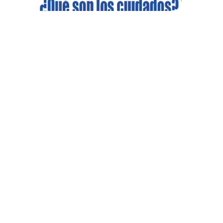
[ESPECIAL #ALTERNativxs] – El trabajo de cuidado
sostiene al mundo: condiciones laborales y afiliación a
la seguridad social del trabajo remunerado y no
remunerado
Varios Autores
Diciembre 8, 2020
Leer el artículo »