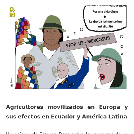
𝗔𝗴𝗿𝗶𝗰𝘂𝗹𝘁𝗼𝗿𝗲𝘀 𝗺𝗼𝘃𝗶𝗹𝗶𝘇𝗮𝗱𝗼𝘀 𝗲𝗻 𝗘𝘂𝗿𝗼𝗽𝗮 𝘆
𝘀𝘂𝘀 𝗲𝗳𝗲𝗰𝘁𝗼𝘀 𝗲𝗻 𝗘𝗰𝘂𝗮𝗱𝗼𝗿 𝘆 𝗔𝗺𝗲́𝗿𝗶𝗰𝗮 𝗟𝗮𝘁𝗶𝗻𝗮