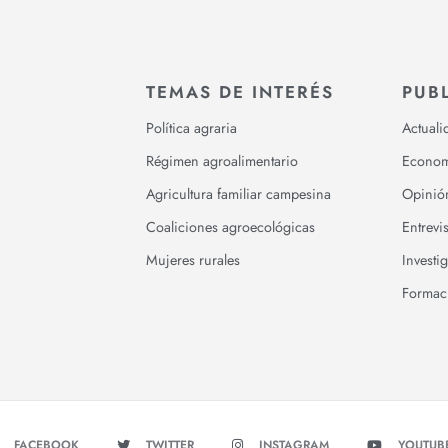
TEMAS DE INTERÉS
PUB
Política agraria
Actuali
Régimen agroalimentario
Econom
Agricultura familiar campesina
Opinió
Coaliciones agroecológicas
Entrevis
Mujeres rurales
Investi
Formac
FACEBOOK
TWITTER
INSTAGRAM
YOUTUB