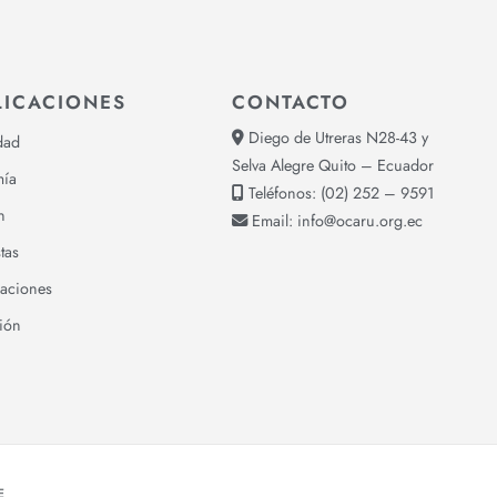
LICACIONES
CONTACTO
Diego de Utreras N28-43 y
dad
Selva Alegre Quito – Ecuador
ía
Teléfonos:
(02) 252 – 9591
n
Email:
info@ocaru.org.ec
tas
gaciones
ión
E