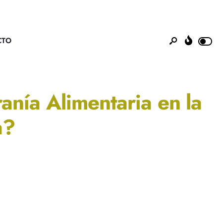
CTO
nía Alimentaria en la
a?