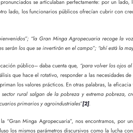
pronunciados se articulaban perfectamente: por un lado, l
ro lado, los funcionarios públicos ofrecían cubrir con cre
enidos”; “la Gran Minga Agropecuaria recoge la voz de
s serán los que se invertirán en el campo”; “ahí está la may
nicación público– daba cuenta que,
“para volver los ojos al
isis que hace el rotativo, responder a las necesidades de l
riman los valores prácticos. En otras palabras, la eficacia 
 sector rural salgan de la pobreza y extrema pobreza, c
uarios primarios y agroindustriales”
[2]
.
e la “Gran Minga Agropecuaria”, nos encontramos, por un
ncluso los mismos parámetros discursivos como la lucha con