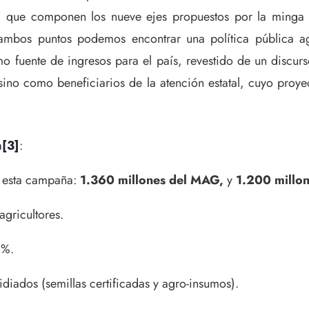
ral que componen los nueve ejes propuestos por la minga
 ambos puntos podemos encontrar una política pública 
o fuente de ingresos para el país, revestido de un discurso
ino como beneficiarios de la atención estatal, cuyo proy
a
[3]
:
 esta campaña:
1.360 millones del MAG
,
y
1.200 millon
agricultores.
3%.
idiados (semillas certificadas y agro-insumos).