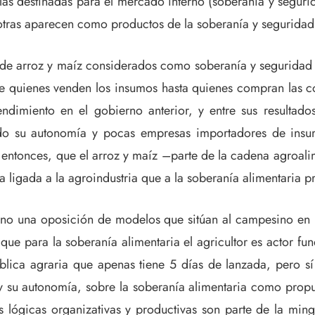
las destinadas para el mercado interno (soberanía y seguri
otras aparecen como productos de la soberanía y seguridad
de arroz y maíz considerados como soberanía y seguridad 
 quienes venden los insumos hasta quienes compran las co
ndimiento en el gobierno anterior, y entre sus resultado
o su autonomía y pocas empresas importadores de insum
entonces, que el arroz y maíz –parte de la cadena agroali
ia ligada a la agroindustria que a la soberanía alimentaria
ino una oposición de modelos que sitúan al campesino en lu
 que para la soberanía alimentaria el agricultor es actor f
lica agraria que apenas tiene 5 días de lanzada, pero sí
su autonomía, sobre la soberanía alimentaria como propue
lógicas organizativas y productivas son parte de la ming