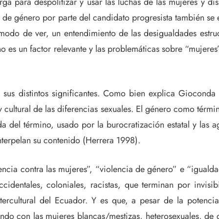
ga para despolitizar y usar las luchas de las mujeres y di
 de género por parte del candidato progresista también se 
 modo de ver, un entendimiento de las desigualdades estruct
o es un factor relevante y las problemáticas sobre “mujeres
sus distintos significantes. Como bien explica Gioconda 
 cultural de las diferencias sexuales. El género como términ
a del término, usado por la burocratización estatal y las 
terpelan su contenido (Herrera 1998).
lencia contra las mujeres”, “violencia de género” e “igual
entales, coloniales, racistas, que terminan por invisibi
ercultural del Ecuador. Y es que, a pesar de la potencia 
do con las mujeres blancas/mestizas, heterosexuales, de cl