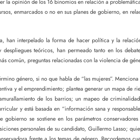
cer la opinión de los 16 binomios en relación a problemáti
rsos, enmarcados o no en sus planes de gobierno, en relaci
 han interpelado la forma de hacer política y la relació
 despliegues teóricos, han permeado tanto en los debates
ás común, preguntas relacionadas con la violencia de géner
érmino género, si no que habla de “las mujeres”. Menciona qu
entiva y el emprendimiento; plantea generar un mapa de rie
 amurallamiento de los barrios; un mapeo de criminalidad 
ricular y está basada en “información sana y responsable
de gobierno se sostiene en los parámetros conservadores 
osiciones personales de su candidato, Guillermo Lasso; quie
onservadora frente a los temas de género. Recordemos cua