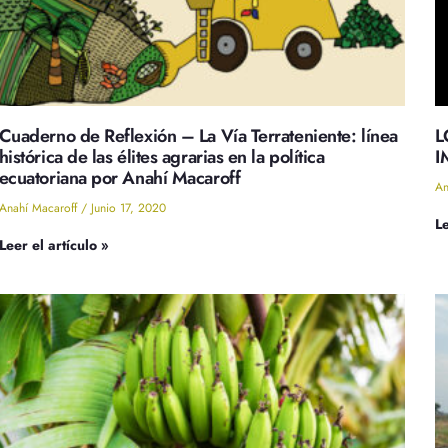
Cuaderno de Reflexión – La Vía Terrateniente: línea
L
histórica de las élites agrarias en la política
I
ecuatoriana por Anahí Macaroff
An
Anahí Macaroff
Junio 17, 2020
Le
Leer el artículo »