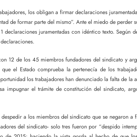
bajadores, los obligan a firmar declaraciones juramentad
luntad de formar parte del mismo”. Ante el miedo de perder s
1 declaraciones juramentadas con idéntico texto. Según de
s declaraciones.
 con 12 de los 45 miembros fundadores del sindicato y ar
que el Estado comprueba la pertenecía de los trabajadore
rtunidad los trabajadores han denunciado la falta de la a
presa impugnar el trámite de constitución del sindicato,
despedir a los miembros del sindicato que se negaron a f
adores del sindicato- solo tres fueron por “despido intemp
 de 2015; haciendo la vista gorda al hecho de que los