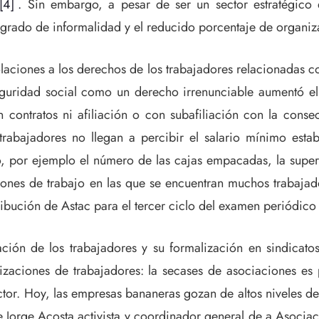
[4] .
Sin embargo, a pesar de ser un sector estratégico
o grado de informalidad y el reducido porcentaje de organiz
laciones a los derechos de los trabajadores relacionadas c
seguridad social como un derecho irrenunciable aumentó e
n contratos ni afiliación o con subafiliación con la cons
 trabajadores no llegan a percibir el salario mínimo est
jo, por ejemplo el número de las cajas empacadas, la sup
iones de trabajo en las que se encuentran muchos trabajad
ribución de Astac para el tercer ciclo del examen periódic
zación de los trabajadores y su formalización en sindicat
izaciones de trabajadores: la secases de asociaciones es
ector. Hoy, las empresas bananeras gozan de altos niveles d
de Jorge Acosta activista y coordinador general de a Asocia