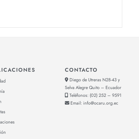
LICACIONES
CONTACTO
Diego de Utreras N28-43 y
dad
Selva Alegre Quito – Ecuador
ía
Teléfonos:
(02) 252 – 9591
n
Email:
info@ocaru.org.ec
tas
gaciones
ión