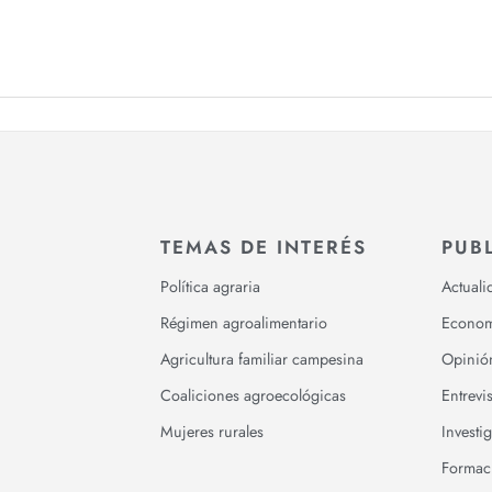
TEMAS DE INTERÉS
PUB
Política agraria
Actuali
Régimen agroalimentario
Econom
Agricultura familiar campesina
Opinió
Coaliciones agroecológicas
Entrevis
Mujeres rurales
Investi
Formac