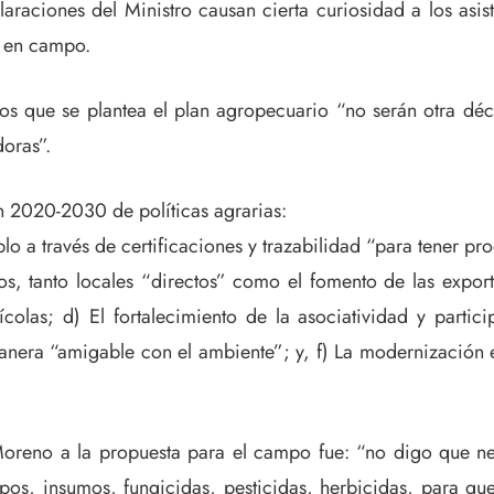
laraciones del Ministro causan cierta curiosidad a los asi
o en campo.
los que se plantea el plan agropecuario “no serán otra dé
doras”.
an 2020-2030 de políticas agrarias:
lo a través de certificaciones y trazabilidad “para tener p
os, tanto locales “directos” como el fomento de las expo
ícolas; d) El fortalecimiento de la asociatividad y partic
era “amigable con el ambiente”; y, f) La modernización e i
n Moreno a la propuesta para el campo fue: “no digo que 
uipos, insumos, fungicidas, pesticidas, herbicidas, para q