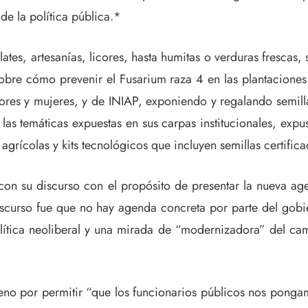
e la política pública.*
tes, artesanías, licores, hasta humitas o verduras frescas, 
re cómo prevenir el Fusarium raza 4 en las plantaciones
res y mujeres, y de INIAP, exponiendo y regalando semillas
n las temáticas expuestas en sus carpas institucionales, exp
agrícolas y kits tecnológicos que incluyen semillas certifica
con su discurso con el propósito de presentar la nueva age
discurso fue que no hay agenda concreta por parte del gob
lítica neoliberal y una mirada de “modernizadora” del cam
no por permitir “que los funcionarios públicos nos ponga