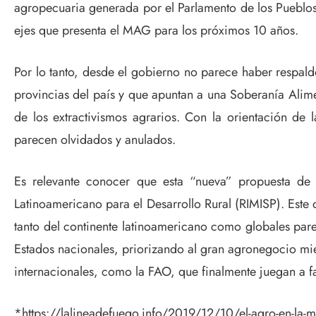
agropecuaria generada por el Parlamento de los Pueblos 
ejes que presenta el MAG para los próximos 10 años.
Por lo tanto, desde el gobierno no parece haber respal
provincias del país y que apuntan a una Soberanía Alim
de los extractivismos agrarios. Con la orientación de 
parecen olvidados y anulados.
Es relevante conocer que esta “nueva” propuesta de 
Latinoamericano para el Desarrollo Rural (RIMISP). Este d
tanto del continente latinoamericano como globales pa
Estados nacionales, priorizando al gran agronegocio mien
internacionales, como la FAO, que finalmente juegan a fa
*https://lalineadefuego.info/2019/12/10/el-agro-en-la-m