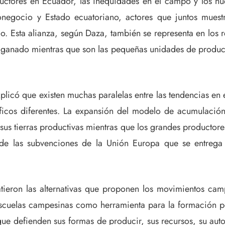
ductores en Ecuador, las inequidades en el campo y los n
onegocio y Estado ecuatoriano, actores que juntos muestr
lo. Esta alianza, según Daza, también se representa en los
 ganado mientras que son las pequeñas unidades de producc
licó que existen muchas paralelas entre las tendencias en 
áficos diferentes. La expansión del modelo de acumulación c
sus tierras productivas mientras que los grandes productore
 de las subvenciones de la Unión Europa que se entrega 
eron las alternativas que proponen los movimientos camp
scuelas campesinas como herramienta para la formación pol
ue defienden sus formas de producir, sus recursos, su auto