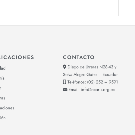
LICACIONES
CONTACTO
Diego de Utreras N28-43 y
dad
Selva Alegre Quito – Ecuador
ía
Teléfonos:
(02) 252 – 9591
n
Email:
info@ocaru.org.ec
tas
gaciones
ión