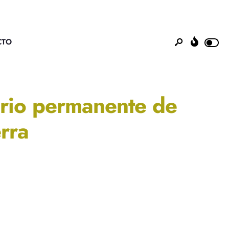
CTO
ario permanente de
rra