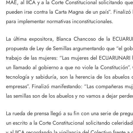
MAE, al IICA y a la Corte Constitucional solicitando qu
pueden irse contra la Carta Magna de un país”. Finaliz
para implementar normativas inconstitucionales.
La última expositora, Blanca Chancoso de la ECUARUN
propuesta de Ley de Semillas argumentando que “el gobie
trabajo de las mujeres: “Las mujeres del ECUARUNARI h
un llamado al gobierno a que no viole la Constitución”.
tecnología y sabiduría, son la herencia de los abuelos
empresas”. Finalizó manifestando: “Las compañeras mujer
las semillas son de los abuelos y no vamos a dejar perder
La rueda de prensa llegó a su fin con una serie de pregu
un escrito a la Corte Constitucional solicitando celerid
y al IICA recordando la vigilancia del Colectivo frente a 