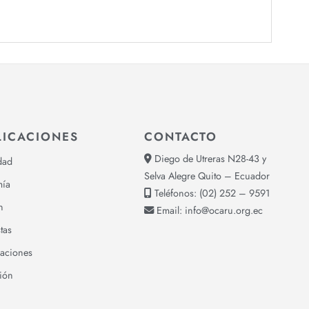
LICACIONES
CONTACTO
Diego de Utreras N28-43 y
dad
Selva Alegre Quito – Ecuador
ía
Teléfonos:
(02) 252 – 9591
n
Email:
info@ocaru.org.ec
tas
gaciones
ión