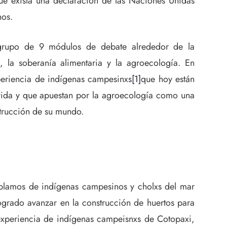
e exista una declaración de las Naciones Unidas
hos.
n grupo de 9 módulos de debate alrededor de la
a, la soberanía alimentaria y la agroecología. En
xperiencia de indígenas campesinxs
[1]
que hoy están
vida y que apuestan por la agroecología como una
strucción de su mundo.
hablamos de indígenas campesinos y cholxs del mar
ogrado avanzar en la construcción de huertos para
a experiencia de indígenas campeisnxs de Cotopaxi,