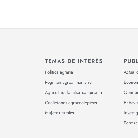
TEMAS DE INTERÉS
PUB
Política agraria
Actuali
Régimen agroalimentario
Econom
Agricultura familiar campesina
Opinió
Coaliciones agroecológicas
Entrevis
Mujeres rurales
Investi
Formac