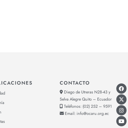
LICACIONES
CONTACTO
Diego de Utreras N28-43 y
dad
Selva Alegre Quito – Ecuador
ía
Teléfonos:
(02) 252 – 9591
n
Email:
info@ocaru.org.ec
tas