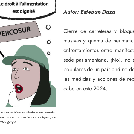
Autor: Esteban Daza
Cierre de carreteras y bloqu
masivas y quema de neumáticos
enfrentamientos entre manifes
sede parlamentaria. ¡No!, no e
populares de un país andino d
las medidas y acciones de rec
cabo en este 2024.
e pueden establecer similitudes en sus demandas
mo latinoamericanos reclaman vidas dignas y una
rera / @es.gvc