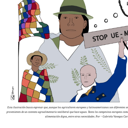
Esta ilustración busca expresar que, aunque los agricultores europeos y latinoamericanos son diferentes s
provenientes de un contexto agroalimentario neoliberal que hace aguas. Tanto lxs campesinxs europeos co
alimentación digna, entre otras necesidades. Por ~ Gabriela Vanegas Car