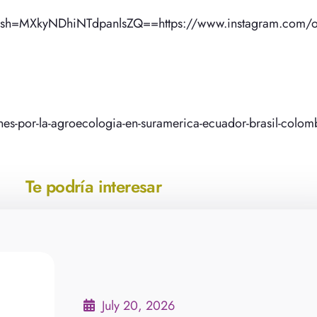
?igsh=MXkyNDhiNTdpanlsZQ==https://www.instagram.com/
nes-por-la-agroecologia-en-suramerica-ecuador-brasil-colomb
Te podría interesar
July 20, 2026