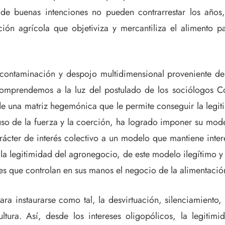
e buenas intenciones no pueden contrarrestar los años, 
n agrícola que objetiviza y mercantiliza el alimento pa
 contaminación y despojo multidimensional proveniente d
mprendemos a la luz del postulado de los sociólogos Cor
 una matriz hegemónica que le permite conseguir la legiti
uso de la fuerza y la coerción, ha logrado imponer su mo
arácter de interés colectivo a un modelo que mantiene inte
 la legitimidad del agronegocio, de este modelo ilegítimo y
ales que controlan en sus manos el negocio de la alimentació
ra instaurarse como tal, la desvirtuación, silenciamiento, i
ltura. Así, desde los intereses oligopólicos, la legitim