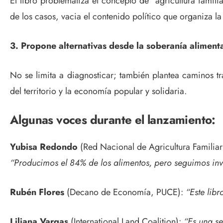
El libro problematiza el concepto de “agricultura famili
de los casos, vacia el contenido político que organiza la
3. Propone alternativas desde la soberanía aliment
No se limita a diagnosticar; también plantea caminos tr
del territorio y la economía popular y solidaria.
Algunas voces durante el lanzamiento:
Yubisa Redondo
(Red Nacional de Agricultura Familia
“Producimos el 84% de los alimentos, pero seguimos invi
Rubén Flores
(Decano de Economía, PUCE):
“Este lib
Liliana Vargas
(International Land Coalition):
“Es una se