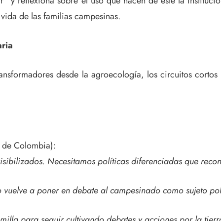
ar” y reflexiona sobre el uso que hacen de éste la institu
 vida de las familias campesinas.
aria
ansformadores desde la agroecología, los circuitos cortos
r de Colombia):
sibilizados. Necesitamos políticas diferenciadas que recon
ro vuelve a poner en debate al campesinado como sujeto polí
milla para seguir cultivando debates y acciones por la tierr